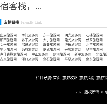
宿客栈，...
友情链接
Friendly Link
曲周旅游网
海门旅游网
东丰旅游网
明光旅游网
石楼旅游网
湘西旅游网
坊子旅游网
大宁旅游网
隆尧旅游网
新罗旅游网
头份旅游网
鄂温旅游网
嘉善旅游网
博乐旅游网
北竿旅游网
宁远旅游网
源城旅游网
临武旅游网
兴庆旅游网
阜宁旅游网
克什克腾旗旅游网
中正旅游网
剑河旅游网
新平旅游网
北区旅
古交旅游网
河口旅游网
企石旅游网
平原旅游网
会东旅游网
栏目导航:
首页
|
旅游攻略
|
旅游指南
|
旅游
2023 版权所有 